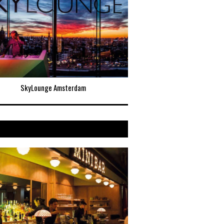
SkyLounge Amsterdam
&Samhoud Plac
nne