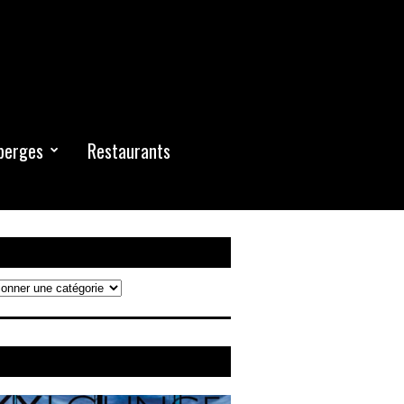
berges
Restaurants
rche
erdam