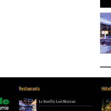
Franc
Restaurants
Hôtel
Le Roof by Lori Moreau