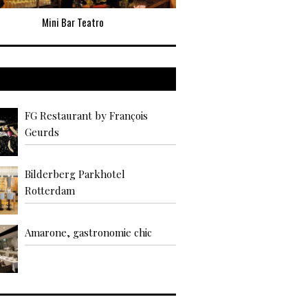
Mini Bar Teatro
O Talho by Kiko Ma
rdam
FG Restaurant by François
Geurds
Bilderberg Parkhotel
Rotterdam
Amarone, gastronomie chic