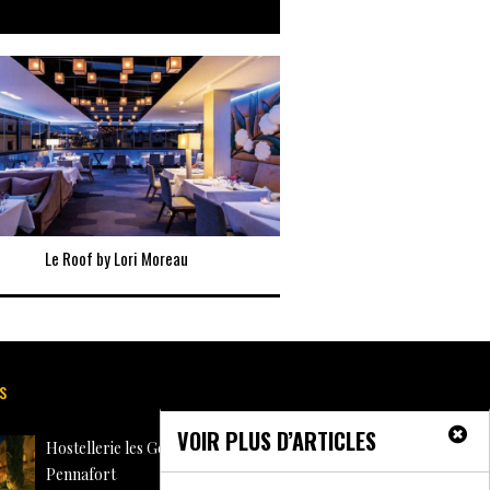
e
Le Roof by Lori Moreau
Restaurant Le Park 45
s
VOIR PLUS D’ARTICLES
Hostellerie les Gorges de
Pennafort