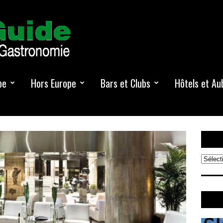
pe
Hors Europe
Bars et Clubs
Hôtels et Au
Reche
Amst